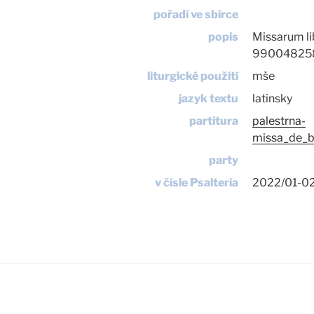
pořadí ve sbírce
popis
Missarum lib
99004825
liturgické použití
mše
jazyk textu
latinsky
partitura
palestrna-
missa_de_b
party
v čísle Psalteria
2022/01-0