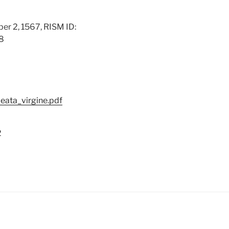
er 2, 1567, RISM ID: 
8
eata_virgine.pdf
2