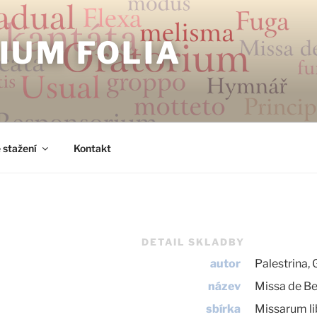
IUM FOLIA
 stažení
Kontakt
DETAIL SKLADBY
autor
Palestrina, 
název
Missa de Be
sbírka
Missarum li