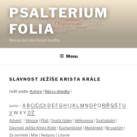
Přejít
PSALTERIUM
k
obsahu
FOLIA
webu
Revue pro duchovní hudbu
Menu
SLAVNOST JEŽÍŠE KRISTA KRÁLE
řadit podle:
Autora
|
Názvu skladby
|
A
B
C/Č/Ch
D
E
F
G
H
I
J
K
L
M
N
O
P
Q
R/Ř
S/Š
T
U
autor –
V
W X Y
Z/Ž
Advent
|
Vánoce
|
Půst
|
Svatý týden
|
Velikonoce
|
Svatodušní
|
Slavnost Ježíše Krista Krále
|
Eucharistické
|
Mariánské
|
Ke svatým
|
Za zemřelé
|
Mše
|
Nešpory
|
Litanie