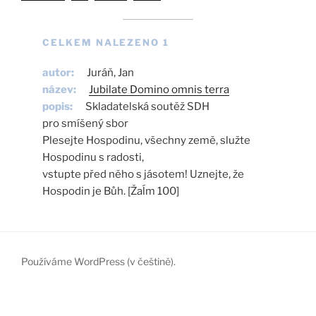
CELKEM NALEZENO 1
autor
Juráň, Jan
název
Jubilate Domino omnis terra
popis
Skladatelská soutěž SDH

pro smíšený sbor

Plesejte Hospodinu, všechny země, služte 
Hospodinu s radosti,

vstupte před něho s jásotem! Uznejte, že 
Hospodin je Bůh. [Žaĺm 100]
Používáme WordPress (v češtině).