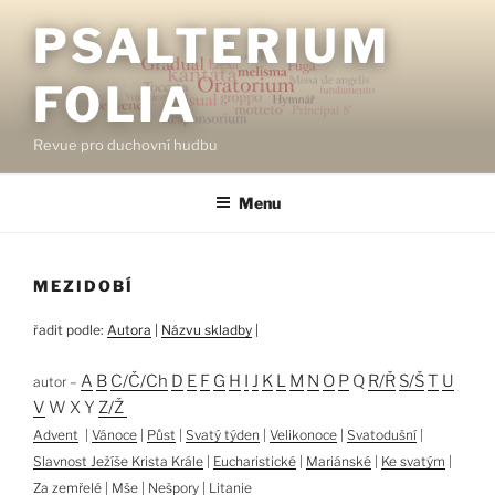
Přejít
PSALTERIUM
k
obsahu
FOLIA
webu
Revue pro duchovní hudbu
Menu
MEZIDOBÍ
řadit podle:
Autora
|
Názvu skladby
|
A
B
C/Č/Ch
D
E
F
G
H
I
J
K
L
M
N
O
P
Q
R/Ř
S/Š
T
U
autor –
V
W X Y
Z/Ž
Advent
|
Vánoce
|
Půst
|
Svatý týden
|
Velikonoce
|
Svatodušní
|
Slavnost Ježíše Krista Krále
|
Eucharistické
|
Mariánské
|
Ke svatým
|
Za zemřelé
|
Mše
|
Nešpory
|
Litanie