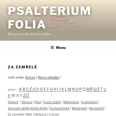
Přejít
PSALTERIUM
k
obsahu
FOLIA
webu
Revue pro duchovní hudbu
Menu
ZA ZEMŘELÉ
řadit podle:
Autora
|
Názvu skladby
|
A
B
C/Č/Ch
D
E
F
G
H
I
J
K
L
M
N
O
P
Q
R/Ř
S/Š
T
U
autor –
V
W X Y
Z/Ž
Advent
|
Vánoce
|
Půst
|
Svatý týden
|
Velikonoce
|
Svatodušní
|
Slavnost Ježíše Krista Krále
|
Eucharistické
|
Mariánské
|
Ke svatým
|
Za zemřelé
|
Mše
|
Nešpory
|
Litanie