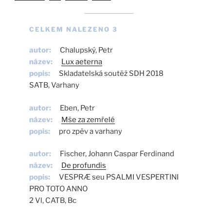
CELKEM NALEZENO 3
autor
Chalupský, Petr
název
Lux aeterna
popis
Skladatelská soutěž SDH 2018

SATB, Varhany
autor
Eben, Petr
název
Mše za zemřelé
popis
pro zpěv a varhany
autor
Fischer, Johann Caspar Ferdinand
název
De profundis
popis
VESPRÆ seu PSALMI VESPERTINI 
PRO TOTO ANNO

2 Vl, CATB, Bc