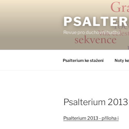
Přejít
k
obsahu
PSALTER
webu
Revue pro duchovní hudbu
Psalterium ke stažení
Noty ke
Psalterium 2013 
Psalterium 2013 - příloha i