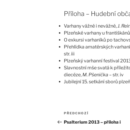
Příloha – Hudební obč
Varhany vážně i nevážně,
J. Rei
Plzeňské varhany u františkánů
O exkursi varhaníků po tachov
Přehlídka amatérských varhaní
str. iii
Plzeňský varhanní festival 2013
Slavnostní mše svatá k příležit
diecéze,
M. Pšenička
– str. iv
Jubilejní 15. setkání sborů plz
Navigace
Předchozí
PŘEDCHOZÍ
pro
příspěvek
Psalterium 2013 – příloha i