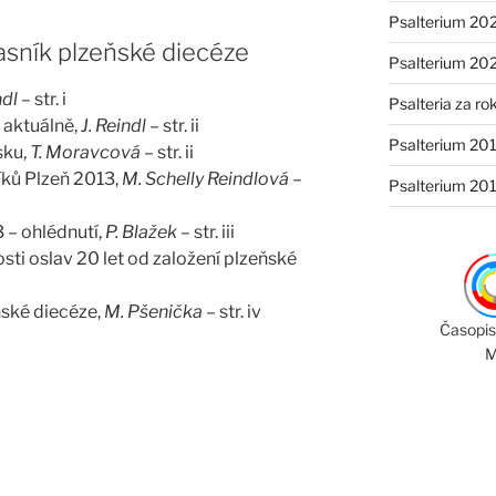
Psalterium 20
asník plzeňské diecéze
Psalterium 20
ndl
– str. i
Psalteria za ro
 aktuálně,
J. Reindl
– str. ii
Psalterium 20
sku,
T. Moravcová
– str. ii
ků Plzeň 2013,
M. Schelly Reindlová
–
Psalterium 20
 – ohlédnutí,
P. Blažek
– str. iii
osti oslav 20 let od založení plzeňské
eňské diecéze,
M. Pšenička
– str. iv
Časopis
M