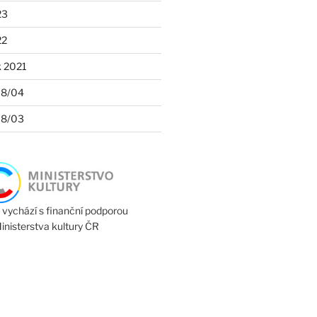
23
22
k 2021
18/04
18/03
 vychází s finanční podporou
inisterstva kultury ČR