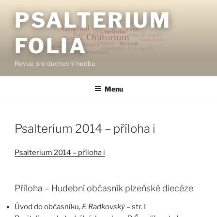
Přejít
PSALTERIUM
k
obsahu
FOLIA
webu
Revue pro duchovní hudbu
Menu
Psalterium 2014 – příloha i
Psalterium 2014 – příloha i
Příloha – Hudební občasník plzeňské diecéze
Úvod do občasníku,
F. Radkovský
– str. I