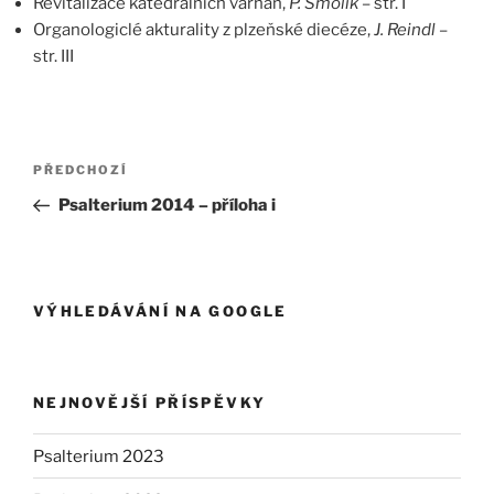
Revitalizace katedrálních varhan,
P. Šmolík
– str. I
Organologiclé akturality z plzeňské diecéze,
J. Reindl
–
str. III
Navigace
Předchozí
PŘEDCHOZÍ
pro
příspěvek
Psalterium 2014 – příloha i
příspěvek
VÝHLEDÁVÁNÍ NA GOOGLE
NEJNOVĚJŠÍ PŘÍSPĚVKY
Psalterium 2023