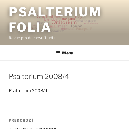
Přejít
PSALTERIUM
k
obsahu
FOLIA
webu
Revue pro duchovní hudbu
Menu
Psalterium 2008/4
Psalterium 2008/4
Navigace
Předchozí
PŘEDCHOZÍ
pro
příspěvek