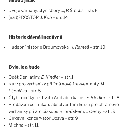
Jinde a jinak
Dvoje varhany, čtyři sbory …,
P. Šmolík
– str. 6
(nad)PROSTOR,
J. Kub
– str. 14
Historie dávná i nedávná
Hudební historie Broumovska,
K. Remeš
– str. 10
Bylo, je a bude
Opět Den latiny,
E. Kindler
– str. 1
Kurz pro varhaníky přijímá nové frekventanty,
M.
Pšenička
– str. 5
Čtyři ročníky festivalu Archaion kallos,
E. Kindler
– str. 8
Předávání certifikátů absolventům kurzu pro chrámové
varhaníky při arcibiskupství pražském,
J. Černý
– str. 9
Církevní konzervatoř Opava – str. 9
Michna – str. 11