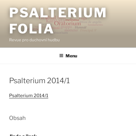
Přejít
PSALTERIUM
k
obsahu
FOLIA
webu
Revue pro duchovní hudbu
Menu
Psalterium 2014/1
Psalterium 2014/1
Obsah