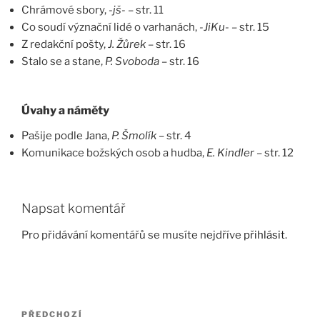
Chrámové sbory,
-jš-
– str. 11
Co soudí význační lidé o varhanách,
-JiKu-
– str. 15
Z redakční pošty,
J. Žůrek
– str. 16
Stalo se a stane,
P. Svoboda
– str. 16
Úvahy a náměty
Pašije podle Jana,
P. Šmolík
– str. 4
Komunikace božských osob a hudba,
E. Kindler
– str. 12
Napsat komentář
Pro přidávání komentářů se musíte nejdříve
přihlásit
.
Navigace
Předchozí
PŘEDCHOZÍ