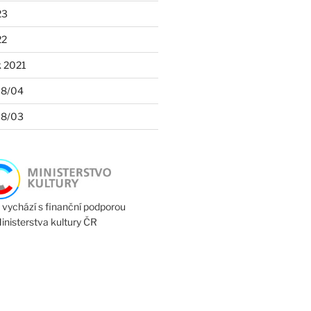
23
22
k 2021
18/04
18/03
 vychází s finanční podporou
inisterstva kultury ČR