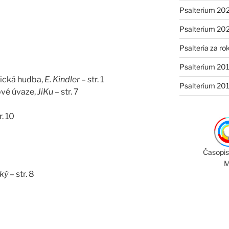
Psalterium 20
Psalterium 20
Psalteria za ro
Psalterium 20
gická hudba,
E. Kindler
– str. 1
Psalterium 20
vé úvaze,
JiKu
– str. 7
r. 10
Časopis
M
cký
– str. 8