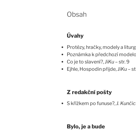
Obsah
Úvahy
Protézy, hračky, modely a litur
Poznámka k předchozí modelo
Co je to slavení?,
JiKu
– str. 9
Ejhle, Hospodin přijde,
JiKu
– st
Z redakční pošty
S křížkem po funuse?,
J. Kunči
Bylo, je a bude