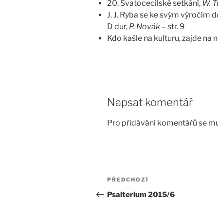
20. Svatocecilské setkání,
W. T
J. J. Ryba se ke svým výročím 
D dur,
P. Novák
– str. 9
Kdo kašle na kulturu, zajde na 
Napsat komentář
Pro přidávání komentářů se mu
Navigace
Předchozí
PŘEDCHOZÍ
pro
příspěvek
Psalterium 2015/6
příspěvek