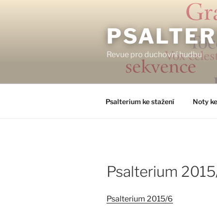
Přejít
k
obsahu
PSALTER
webu
Revue pro duchovní hudbu
Psalterium ke stažení
Noty ke
Psalterium 2015
Psalterium 2015/6