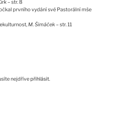
ürk
– str. 8
dočkal prvního vydání své Pastorální mše
nekulturnost,
M. Šimáček
– str. 11
síte nejdříve
přihlásit
.